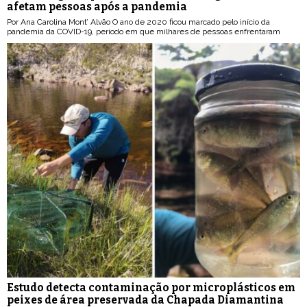
afetam pessoas após a pandemia
Por Ana Carolina Mont’ Alvão O ano de 2020 ficou marcado pelo início da
pandemia da COVID-19, período em que milhares de pessoas enfrentaram
Estudo detecta contaminação por microplásticos em
peixes de área preservada da Chapada Diamantina